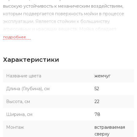
высокую устойчивость к механическим воздействиям,
которым подвергается поверхность мойки в процессе
эксплуатации. Является стойким к большинству
агрессивных и красящих веществ. Мойка обладает
высокими бактерицидными свойствами и является
подробнее
экологически чистым изделием. Устойчива к резким
перепадам температур.
Характеристики
Название цвета
жемчуг
Длина (Глубина), см
52
Высота, см
22
Ширина, см
78
Монтаж
встраиваемая
сверху