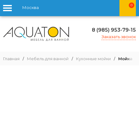
0
Москва
8 (985) 953-79-15
Заказать звонок
Главная
/
Мебель для ванной
/
Кухонные мойки
/
Мойка дл