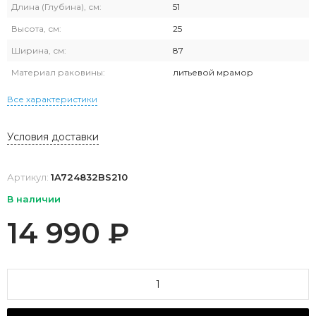
Длина (Глубина), см:
51
Высота, см:
25
Ширина, см:
87
Материал раковины:
литьевой мрамор
Все характеристики
Условия доставки
Артикул:
1A724832BS210
В наличии
14 990
₽