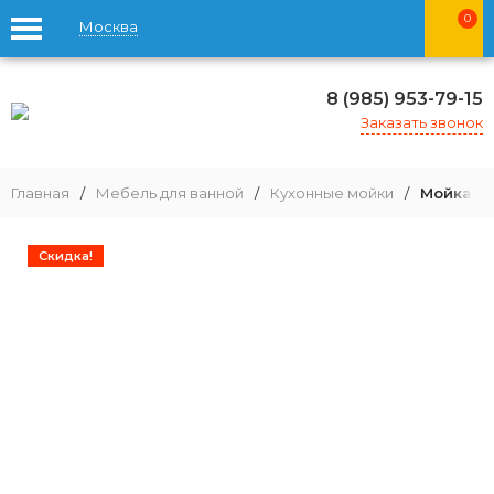
0
Москва
8 (985) 953-79-15
Заказать звонок
Главная
/
Мебель для ванной
/
Кухонные мойки
/
Мойка дл
Скидка!