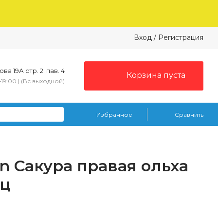
Вход
/
Регистрация
ва 19А стр. 2. пав. 4
Корзина пуста
–19:00 | (Вс выходной)
Избранное
Сравнить
n Сакура правая ольха
ец