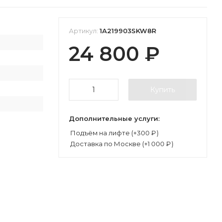
Артикул:
1A219903SKW8R
24 800
₽
Купить
Дополнительные услуги:
Подъём на лифте (+
300
₽
)
Доставка по Москве (+
1 000
₽
)