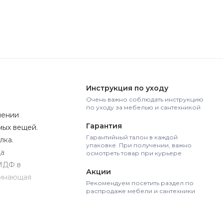
Инструкция по уходу
Очень важно соблюдать инструкцию
по уходу за мебелью и сантехникой
лении
Гарантия
мых вещей.
Гарантийный талон в каждой
лка.
упаковке. При получении, важно
ца
осмотреть товар при курьере
 МДФ в
Акции
минающая
Рекомендуем посетить раздел по
распродаже мебели и сантехники