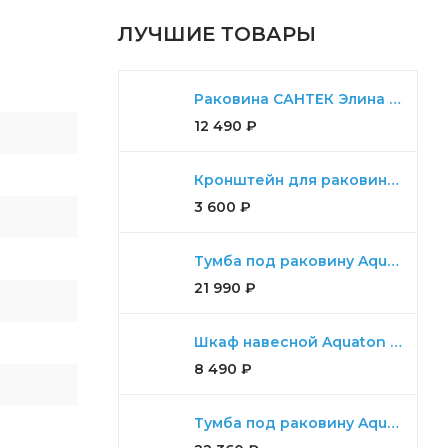
ЛУЧШИЕ ТОВАРЫ
Раковина САНТЕК Элина 100
12 490
₽
Кронштейн для раковины Aquaton Ричмонд комплект для 80,100,120
3 600
₽
Тумба под раковину Aquaton Либерти 100, 2 ящика, дуб эльвезия
21 990
₽
Шкаф навесной Aquaton Либерти дуб эльвезия
8 490
₽
Тумба под раковину Aquaton Ария 65 Н белый