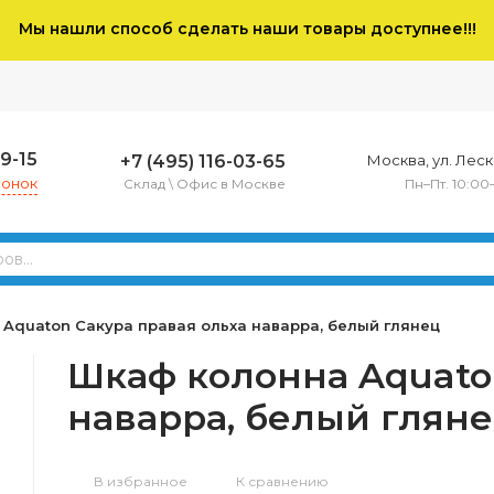
Мы нашли способ сделать наши товары доступнее!!!
79-15
+7 (495) 116-03-65
Москва, ул. Леско
вонок
Склад \ Офис в Москве
Пн–Пт. 10:00
Aquaton Сакура правая ольха наварра, белый глянец
Шкаф колонна Aquato
наварра, белый глян
В избранное
К сравнению