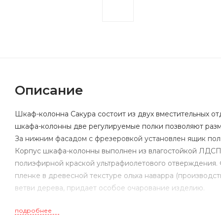
Описание
Шкаф-колонна Сакура состоит из двух вместительных о
шкафа-колонны две регулируемые полки позволяют разм
За нижним фасадом с фрезеровкой установлен ящик полн
Корпус шкафа-колонны выполнен из влагостойкой ЛДСП,
полиэфирной краской ультрафиолетового отверждения.
пленке в древесной текстуре ольха наварра (производс
ветви дерева, придает особое очарование изделию.
подробнее