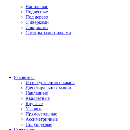
Напольные
Подвесные
Под дерево
С дверками
С ящиками
С открытыми полками
Раковины
Из искуственного камня
Для стиральных машин
Накладные
Квадратные
Круглые
Угловые
Прямоугольные
Ассиметричные
Полукруглые
Смесители