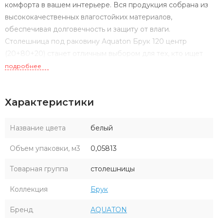
комфорта в вашем интерьере. Вся продукция собрана из
высококачественных влагостойких материалов,
обеспечивая долговечность и защиту от влаги.
Столешница под раковину Aquaton Брук 120 центр
(20+80+20) станет отличным выбором для тех, кто ищет
сочетание эстетики, практичности и высокого качества в
подробнее
оформлении ванной комнаты.
Характеристики
Название цвета
белый
Объем упаковки, м3
0,05813
Товарная группа
столешницы
Коллекция
Брук
Бренд
AQUATON