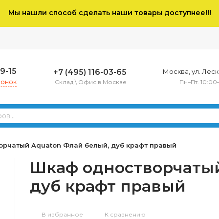
Мы нашли способ сделать наши товары доступнее!!!
79-15
+7 (495) 116-03-65
Москва, ул. Леско
вонок
Склад \ Офис в Москве
Пн–Пт. 10:00
орчатый Aquaton Флай белый, дуб крафт правый
Шкаф одностворчатый
дуб крафт правый
В избранное
К сравнению