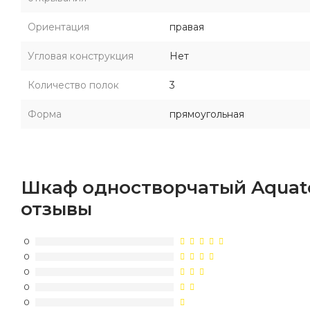
Ориентация
правая
Угловая конструкция
Нет
Количество полок
3
Форма
прямоугольная
Шкаф одностворчатый Aquato
отзывы
0
0
0
0
0