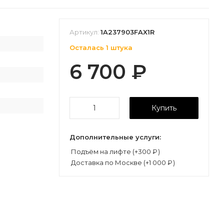
Артикул:
1A237903FAX1R
Осталась 1 штука
6 700
₽
Купить
Дополнительные услуги:
Подъём на лифте (+
300
₽
)
Доставка по Москве (+
1 000
₽
)