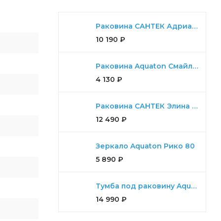
Раковина САНТЕК Адриана 90
10 190
₽
Раковина Aquaton Смайл 65
4 130
₽
Раковина САНТЕК Элина 100
12 490
₽
Зеркало Aquaton Рико 80
5 890
₽
Тумба под раковину Aquaton Либерти 90 дуб эльвезия, белый глянец
14 990
₽