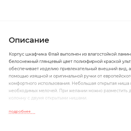
Описание
Корпус шкафчика Флай выполнен из влагостойкой ламин
белоснежный глянцевый цвет полиэфирной краской уль
обеспечивает изделию привлекательный внешний вид, а 
помощью изящной и оригинальной ручки от европейског
комфортного использования. Небольшая открытая ниша 
необходимых мелочей. При желании можно разместить д
колонну с двумя открытыми нишами.
подробнее