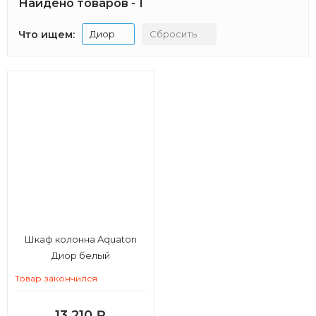
Найдено товаров - 1
Что ищем:
Диор
Сбросить
Шкаф колонна Aquaton
Диор белый
Товар закончился
13 210
₽