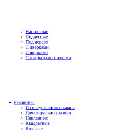
Напольные
Подвесные
Под дерево
С дверками
С ящиками
С открытыми полками
Раковины
Из искуственного камня
Для стиральных машин
Накладные
Квадратные
Круглые