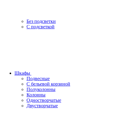
Без подсветки
С подсветкой
Шкафы
Подвесные
С бельевой корзиной
Полуколонны
Колонны
Одностворчатые
Двустворчатые