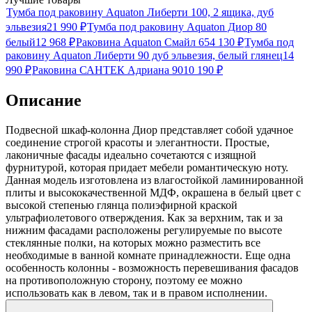
Тумба под раковину Aquaton Либерти 100, 2 ящика, дуб
эльвезия
21 990
₽
Тумба под раковину Aquaton Диор 80
белый
12 968
₽
Раковина Aquaton Смайл 65
4 130
₽
Тумба под
раковину Aquaton Либерти 90 дуб эльвезия, белый глянец
14
990
₽
Раковина САНТЕК Адриана 90
10 190
₽
Описание
Подвесной шкаф-колонна Диор представляет собой удачное
соединение строгой красоты и элегантности. Простые,
лаконичные фасады идеально сочетаются с изящной
фурнитурой, которая придает мебели романтическую ноту.
Данная модель изготовлена из влагостойкой ламинированной
плиты и высококачественной МДФ, окрашена в белый цвет с
высокой степенью глянца полиэфирной краской
ультрафиолетового отверждения. Как за верхним, так и за
нижним фасадами расположены регулируемые по высоте
стеклянные полки, на которых можно разместить все
необходимые в ванной комнате принадлежности. Еще одна
особенность колонны - возможность перевешивания фасадов
на противоположную сторону, поэтому ее можно
использовать как в левом, так и в правом исполнении.