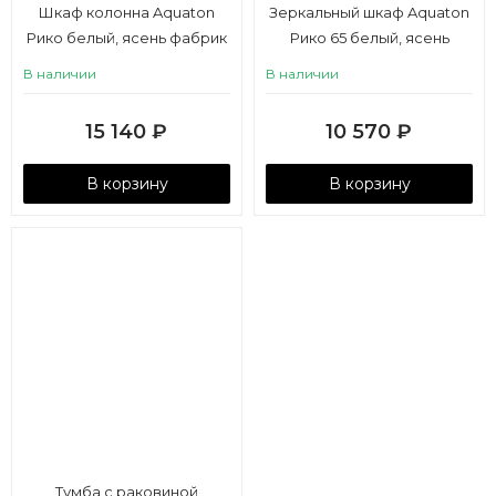
Шкаф колонна Aquaton
Зеркальный шкаф Aquaton
Рико белый, ясень фабрик
Рико 65 белый, ясень
фабрик
В наличии
В наличии
15 140
₽
10 570
₽
В корзину
В корзину
Тумба с раковиной