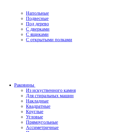
Напольные
Подвесные
Под дерево
С дверками
С ящиками
С открытыми полками
Раковины
Из искуственного камня
Для стиральных машин
Накладные
Квадратные
Круглые
Угловые
Прямоугольные
Ассиметричные