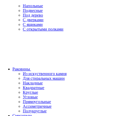
Напольные
Подвесные
Под дерево
С дверками
С ящиками
С открытыми полками
Раковины
Из искуственного камня
Для стиральных машин
Накладные
Квадратные
Круглые
Угловые
Прямоугольные
Ассиметричные
Полукруглые
Смесители