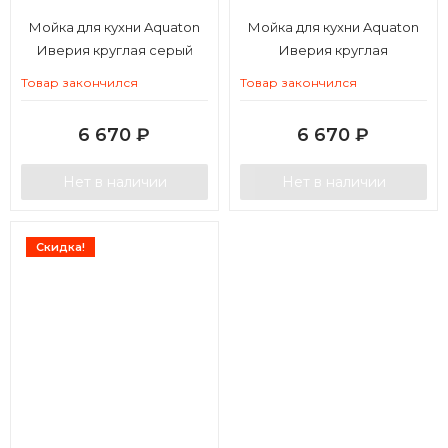
Мойка для кухни Aquaton
Мойка для кухни Aquaton
Иверия круглая серый
Иверия круглая
шелк
терракотовая
Товар закончился
Товар закончился
6 670
₽
6 670
₽
Нет в наличии
Нет в наличии
Скидка!