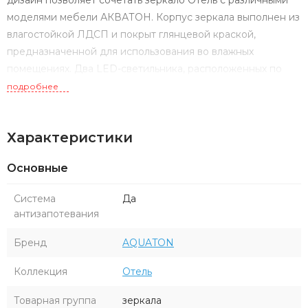
дизайн позволяет сочетать зеркало Отель с различными
моделями мебели АКВАТОН. Корпус зеркала выполнен из
влагостойкой ЛДСП и покрыт глянцевой краской,
предназначенной для использования во влажных
помещениях. Два LED-светильника, расположенных по
бокам зеркала, обеспечат ровное и красивое свечение, а
подробнее
также сэкономят расход электроэнергии.
Характеристики
Основные
Система
Да
антизапотевания
Бренд
AQUATON
Коллекция
Отель
Товарная группа
зеркала