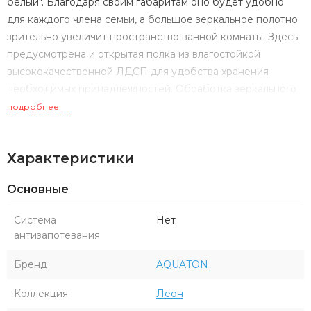
белый". Благодаря своим габаритам оно будет удобно
для каждого члена семьи, а большое зеркальное полотно
зрительно увеличит пространство ванной комнаты. Здесь
предусмотрена и открытая полка из влагостойкой
высококачественной ЛДСП для удобства хранения
необходимых принадлежностей. Обработка зеркального
полотна предназначена для использования во влажных
подробнее
помещениях. Подвесное крепление на два навеса.
Характеристики
Основные
Система
Нет
антизапотевания
Бренд
AQUATON
Коллекция
Леон