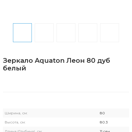
Зеркало Aquaton Леон 80 дуб
белый
Ширина, см:
80
Высота, см:
80.3
Длина (Глубина), см:
11.сен