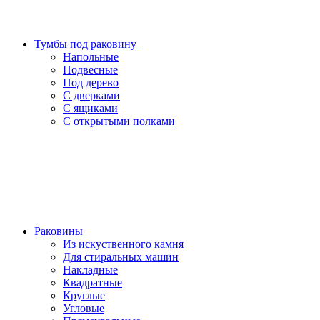
Тумбы под раковину
Напольные
Подвесные
Под дерево
С дверками
С ящиками
С открытыми полками
Раковины
Из искуственного камня
Для стиральных машин
Накладные
Квадратные
Круглые
Угловые