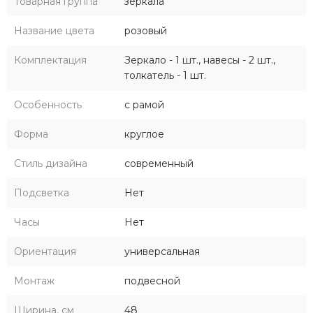
Товарная группа
зеркала
как белый, голубой и розовый, а также детский унитаз-
компакт с сиденьями, доступными в тех же цветах.
Название цвета
розовый
Сиденья для унитаза Каспер сделаны из качественных
материалов, которые гарантируют комфорт и легкость в
Комплектация
Зеркало - 1 шт., навесы - 2 шт.,
уходе. Коллекция "Каспер" сделает ванную комнату
толкатель - 1 шт.
уютной и безопасной, создавая атмосферу радости и
Особенность
с рамой
комфорта для ваших малышей.
Форма
круглое
Стиль дизайна
современный
Подсветка
Нет
Часы
Нет
Ориентация
универсальная
Монтаж
подвесной
Ширина, см
48