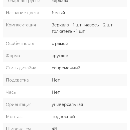
Товарная группа
зеркала
как белый, голубой и розовый, а также детский унитаз-
компакт с сиденьями, доступными в тех же цветах.
Название цвета
белый
Сиденья для унитаза Каспер сделаны из качественных
материалов, которые гарантируют комфорт и легкость в
Комплектация
Зеркало - 1 шт., навесы - 2 шт.,
уходе. Коллекция "Каспер" сделает ванную комнату
толкатель - 1 шт.
уютной и безопасной, создавая атмосферу радости и
Особенность
с рамой
комфорта для ваших малышей.
Форма
круглое
Стиль дизайна
современный
Подсветка
Нет
Часы
Нет
Ориентация
универсальная
Монтаж
подвесной
Ширина, см
48