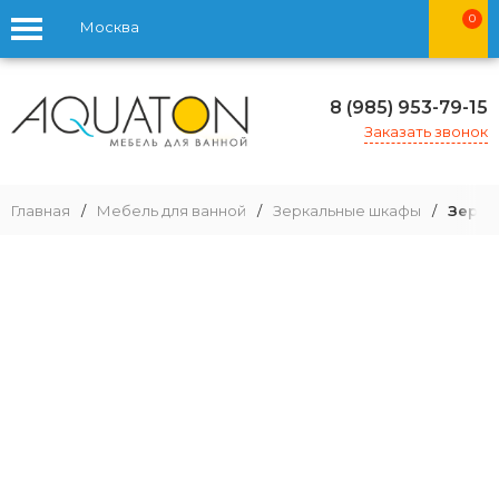
0
Москва
8 (985) 953-79-15
Заказать звонок
Главная
/
Мебель для ванной
/
Зеркальные шкафы
/
Зерка