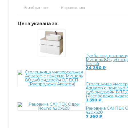
В избранное
К сравнению
Цена указана за:
Тумба под раковину
Мишель 80 дуб энд
белый
24 290
₽
Столешница универ
Aquaton с панелью
дуб эндгрейн ВЛД
(Распродажа-Аквато
3 350
₽
Раковина САНТЕК 
420x620
7 360
₽