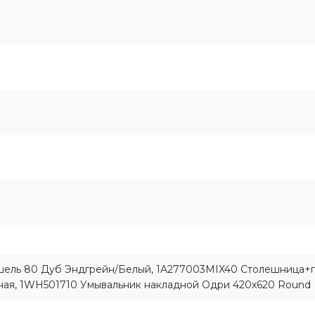
шель 80 Дуб Эндгрейн/Белый, 1A277003MIX40 Столешница+
ая, 1WH501710 Умывальник накладной Одри 420x620 Round