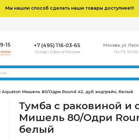
Мы нашли способ сделать наши товары доступнее!!!
79-15
+7 (495) 116-03-65
Москва, ул. Леско
вонок
Склад \ Офис в Москве
Пн–Пт. 10:00
 Aquaton Мишель 80/Одри Round 42, дуб эндгрейн, белый
Тумба с раковиной и
Мишель 80/Одри Roun
белый