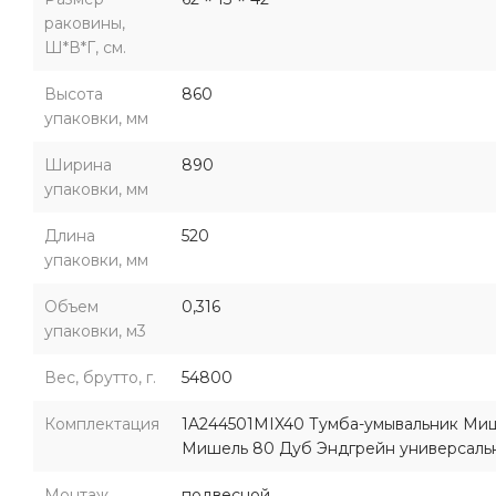
раковины,
Ш*В*Г, см.
Высота
860
упаковки, мм
Ширина
890
упаковки, мм
Длина
520
упаковки, мм
Объем
0,316
упаковки, м3
Вес, брутто, г.
54800
Комплектация
1A244501MIX40 Тумба-умывальник Ми
Мишель 80 Дуб Эндгрейн универсальн
Монтаж
подвесной