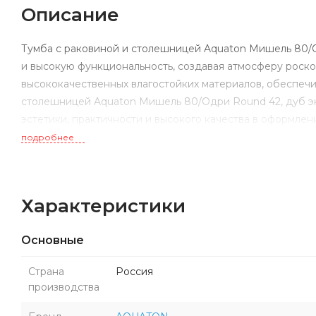
Описание
Тумба с раковиной и столешницей Aquaton Мишель 80/О
и высокую функциональность, создавая атмосферу роско
высококачественных влагостойких материалов, обеспечив
столешницей Aquaton Мишель 80/Одри Round 42, дуб эн
эстетики, практичности и высокого качества в оформлен
подробнее
Характеристики
Основные
Страна
Россия
производства