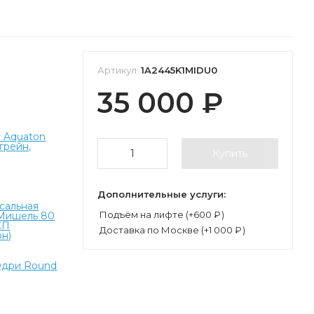
Артикул:
1A2445K1MIDU0
35 000
₽
 Aquaton
грейн,
Купить
Дополнительные услуги:
сальная
Подъём на лифте (+
600
₽
)
 Мишель 80
СП
Доставка по Москве (+
1 000
₽
)
н)
Одри Round