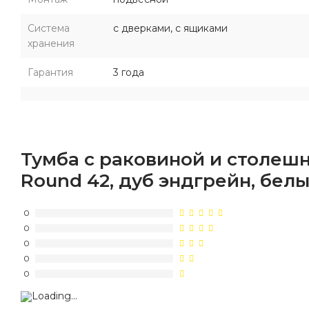
Система
с дверками, с ящиками
хранения
Гарантия
3 года
Тумба с раковиной и столеш
Round 42, дуб эндгрейн, бел
0
0
0
0
0