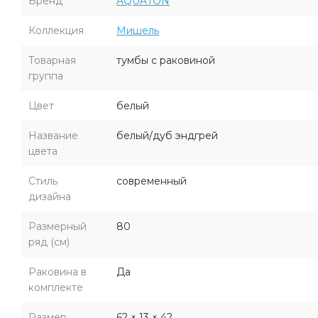
Бренд
AQUATON
Коллекция
Мишель
Товарная
тумбы с раковиной
группа
Цвет
белый
Название
белый/дуб эндгрей
цвета
Стиль
современный
дизайна
Размерный
80
ряд (см)
Раковина в
Да
комплекте
Размер
62 × 13 × 42