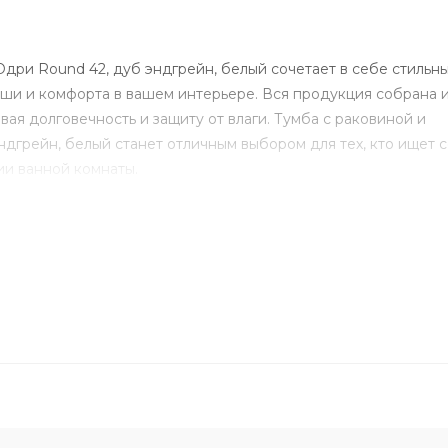
дри Round 42, дуб эндгрейн, белый сочетает в себе стильн
ши и комфорта в вашем интерьере. Вся продукция собрана 
ая долговечность и защиту от влаги. Тумба с раковиной и
дгрейн, белый станет отличным выбором для тех, кто ищет 
ии ванной комнаты.