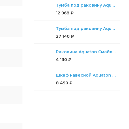
Тумба под раковину Aquaton Диор 80 белый
12 968
₽
Тумба под раковину Aquaton Мадрид 100 М 2 ящика белый
27 140
₽
Раковина Aquaton Смайл 65
4 130
₽
Шкаф навесной Aquaton Либерти дуб эльвезия
8 490
₽