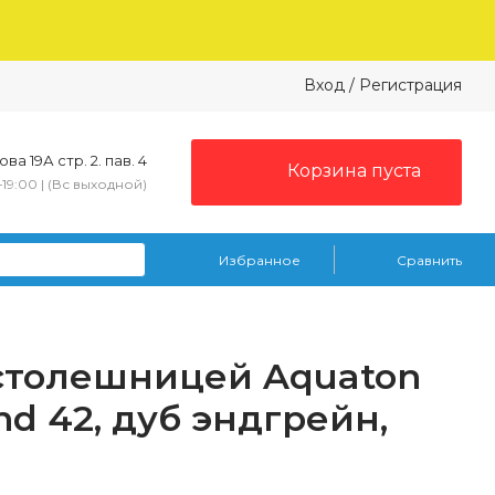
Вход
/
Регистрация
ва 19А стр. 2. пав. 4
Корзина пуста
–19:00 | (Вс выходной)
Избранное
Сравнить
 столешницей Aquaton
d 42, дуб эндгрейн,