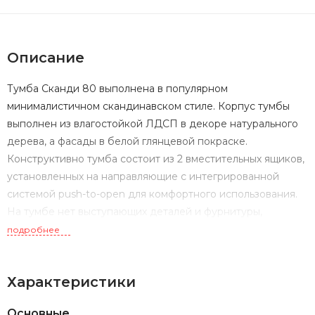
Описание
Тумба Сканди 80 выполнена в популярном
минималистичном скандинавском стиле. Корпус тумбы
выполнен из влагостойкой ЛДСП в декоре натурального
дерева, а фасады в белой глянцевой покраске.
Конструктивно тумба состоит из 2 вместительных ящиков,
установленных на направляющие с интегрированной
системой push-to-open для комфортного использования.
На тумбе нет выступающих деталей и фурнитуры,
открытие ящиков реализовано нажатием на фасад. Тумба
подробнее
комплектуется белоснежной раковиной Адриана от
бренда Santek. Тумбу по желанию можно использовать в
Характеристики
двух вариантах: как подвесную или дополнительно
приобрести опоры
Основные