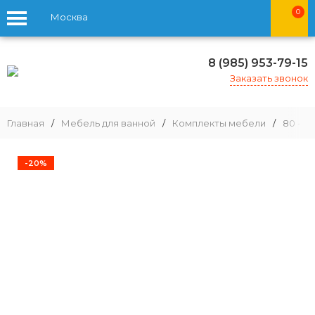
0
Москва
8 (985) 953-79-15
Заказать звонок
Главная
/
Мебель для ванной
/
Комплекты мебели
/
80 - 9
-20%