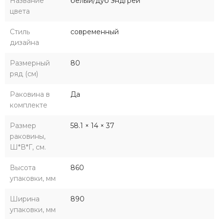
Название
белый/дуб эндгрей
цвета
Стиль
современный
дизайна
Размерный
80
ряд (см)
Раковина в
Да
комплекте
Размер
58.1 × 14 × 37
раковины,
Ш*В*Г, см.
Высота
860
упаковки, мм
Ширина
890
упаковки, мм