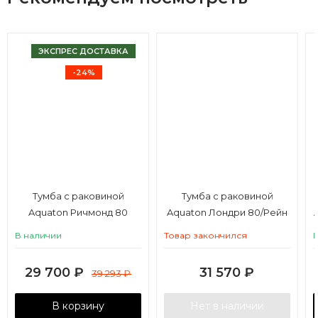
ЭКСПРЕС ДОСТАВКА
-24%
Тумба с раковиной
Тумба с раковиной
Aquaton Ричмонд 80
Aquaton Лондри 80/Рейн
черный глянец
80, дуб сантана, белый
В наличии
Товар закончился
глянец
29 700
₽
31 570
₽
39 293
₽
В корзину
Нет в наличии