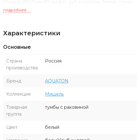
Мишель 80/Лола 60 графит, дуб эндгрейн, белый станет
отличным выбором для тех, кто ищет сочетание эстетики,
подробнее
практичности и высокого качества в оформлении ванной
комнаты.
Характеристики
Основные
Страна
Россия
производства
Бренд
AQUATON
Коллекция
Мишель
Товарная
тумбы с раковиной
группа
Цвет
белый