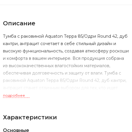
Описание
Тумба с раковиной Aquaton Терра 85/Одри Round 42, дуб
кантри, антрацит сочетает в себе стильный дизайн и
высокую функциональность, создавая атмосферу роскоши
и комфорта в вашем интерьере. Вся продукция собрана
из высококачественных влагостойких материалов,
обеспечивая долговечность и защиту от влаги. Тумба с
раковиной Aquaton Терра 85/Одри Round 42, дуб кантри,
антрацит станет отличным выбором для тех, кто ищет
сочетание эстетики, практичности и высокого качества в
подробнее
оформлении ванной комнаты.
Характеристики
Основные