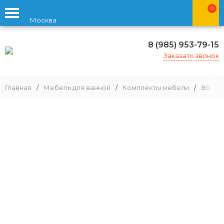
0
Москва
8 (985) 953-79-15
Заказать звонок
Главная
/
Мебель для ванной
/
Комплекты мебели
/
80 - 9