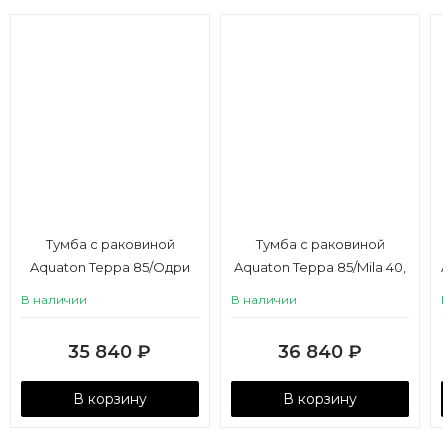
Тумба с раковиной
Тумба с раковиной
Aquaton Терра 85/Одри
Aquaton Терра 85/Mila 40,
Soft 42, дуб кантри,
дуб кантри, антрацит
В наличии
В наличии
антрацит
35 840
₽
36 840
₽
В корзину
В корзину