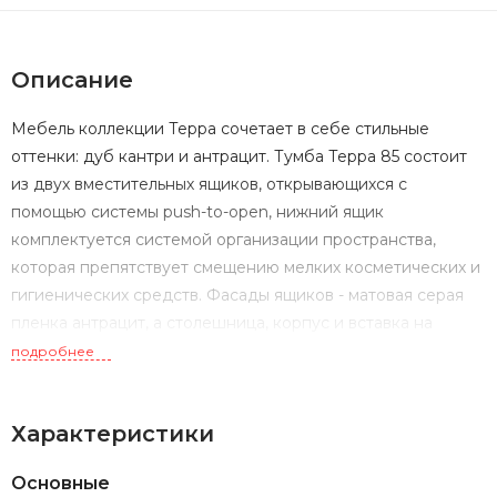
Описание
Мебель коллекции Терра сочетает в себе стильные
оттенки: дуб кантри и антрацит. Тумба Терра 85 состоит
из двух вместительных ящиков, открывающихся с
помощью системы push-to-open, нижний ящик
комплектуется системой организации пространства,
которая препятствует смещению мелких косметических и
гигиенических средств. Фасады ящиков - матовая серая
пленка антрацит, а столешница, корпус и вставка на
верхнем ящике - влагостойкое ДСП с текстурой дуб
подробнее
кантри.
Характеристики
Основные