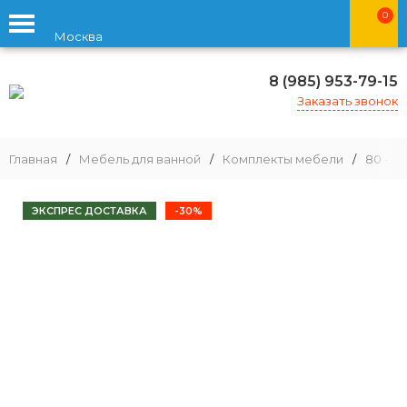
0
Москва
8 (985) 953-79-15
Заказать звонок
Главная
/
Мебель для ванной
/
Комплекты мебели
/
80 - 9
ЭКСПРЕС ДОСТАВКА
-30%