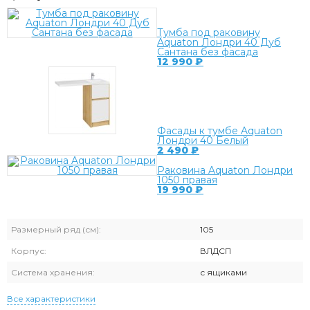
Тумба под раковину
Aquaton Лондри 40 Дуб
Сантана без фасада
12 990
₽
Фасады к тумбе Aquaton
Лондри 40 Белый
2 490
₽
Раковина Aquaton Лондри
1050 правая
19 990
₽
Размерный ряд (см):
105
Корпус:
ВЛДСП
Система хранения:
с ящиками
Все характеристики