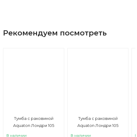
Рекомендуем посмотреть
Тумба с раковиной
Тумба с раковиной
Aquaton Лондри 105
Aquaton Лондри 105
графит, левая, белая
графит, правая, дуб
В наличии
В наличии