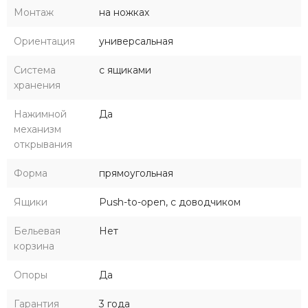
Монтаж
на ножках
Ориентация
универсальная
Система
с ящиками
хранения
Нажимной
Да
механизм
открывания
Форма
прямоугольная
Ящики
Push-to-open, с доводчиком
Бельевая
Нет
корзина
Опоры
Да
Гарантия
3 года