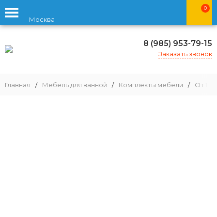
0
Москва
8 (985) 953-79-15
Заказать звонок
Главная
/
Мебель для ванной
/
Комплекты мебели
/
От 100