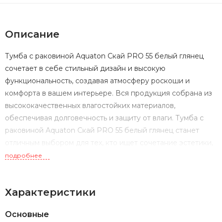
Описание
Тумба с раковиной Aquaton Скай PRO 55 белый глянец
сочетает в себе стильный дизайн и высокую
функциональность, создавая атмосферу роскоши и
комфорта в вашем интерьере. Вся продукция собрана из
высококачественных влагостойких материалов,
обеспечивая долговечность и защиту от влаги. Тумба с
раковиной Aquaton Скай PRO 55 белый глянец станет
отличным выбором для тех, кто ищет сочетание эстетики,
практичности и высокого качества в оформлении ванной
подробнее
комнаты.
Характеристики
Основные