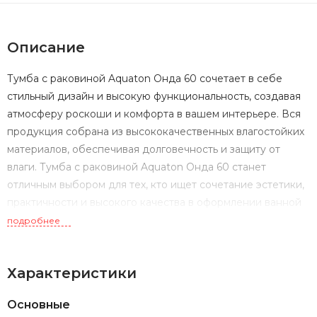
Описание
Тумба с раковиной Aquaton Онда 60 сочетает в себе
стильный дизайн и высокую функциональность, создавая
атмосферу роскоши и комфорта в вашем интерьере. Вся
продукция собрана из высококачественных влагостойких
материалов, обеспечивая долговечность и защиту от
влаги. Тумба с раковиной Aquaton Онда 60 станет
отличным выбором для тех, кто ищет сочетание эстетики,
практичности и высокого качества в оформлении ванной
комнаты.
подробнее
Характеристики
Основные