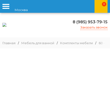
0
Москва
8 (985) 953-79-15
Заказать звонок
Главная
/
Мебель для ванной
/
Комплекты мебели
/
60 - 79