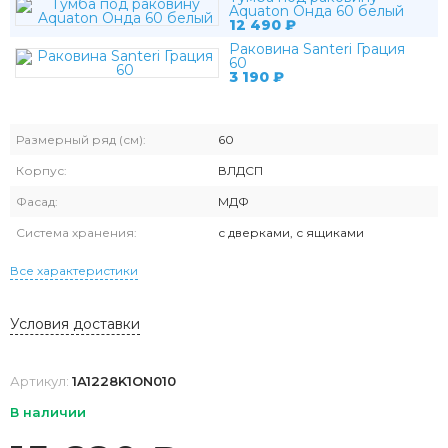
Aquaton Онда 60 белый
12 490
₽
Раковина Santeri Грация
60
3 190
₽
Размерный ряд (см):
60
Корпус:
ВЛДСП
Фасад:
МДФ
Система хранения:
с дверками, с ящиками
Все характеристики
Условия доставки
Артикул:
1A1228K1ON010
В наличии