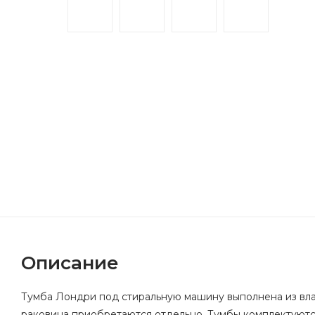
Описание
Тумба Лондри под стиральную машину выполнена из вла
раковина приобретаются отдельно. Тумбы комплектуются