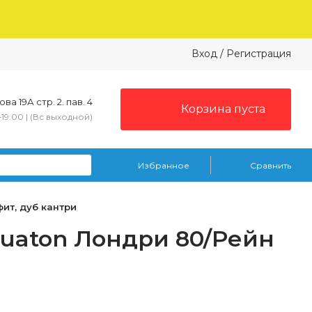
Вход
/
Регистрация
ва 19А стр. 2. пав. 4
Корзина пуста
–19:00 | (Вс выходной)
Избранное
Сравнить
ит, дуб кантри
quaton Лондри 80/Рейн
и