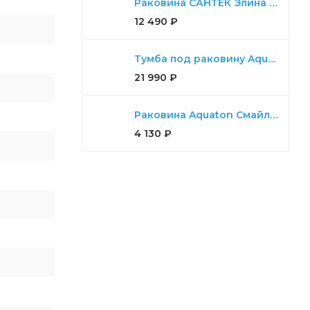
Раковина САНТЕК Элина 100
12 490
₽
Тумба под раковину Aquaton Либерти 100, 2 ящика, дуб эльвезия
21 990
₽
Раковина Aquaton Смайл 65
4 130
₽