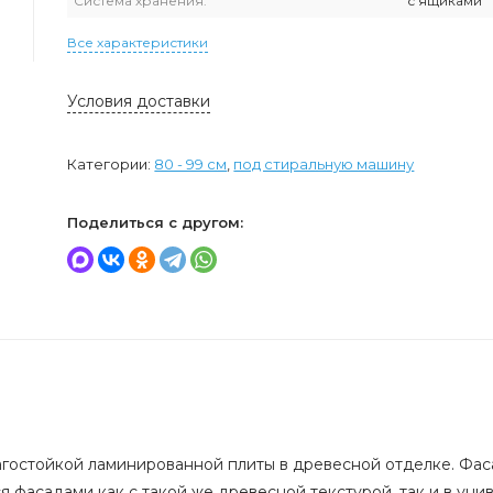
Система хранения:
с ящиками
Все характеристики
Условия доставки
Категории:
80 - 99 см
,
под стиральную машину
Поделиться с другом:
гостойкой ламинированной плиты в древесной отделке. Фас
 фасадами как с такой же древесной текстурой, так и в уни