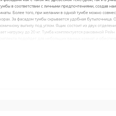
 тумбы в соответствии с личными предпочтениями, создав на
наты. Более того, при желании в одной тумбе можно совмес
екорах. За фасадом тумбы скрывается удобная бутылочница. 
омичному выпилу под углом. Ящик состоит из двух отделени
ет нагрузку до 20 кг. Тумба комплектуется раковиной Рейн 
комплекта подойдет для небольших ванных комнат и обеспеч
Дополнительно к тумбе можно приобрести шкаф-колонну Лон