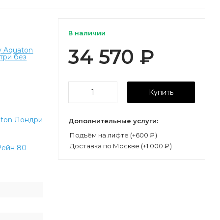
В наличии
34 570
₽
у Aquaton
три без
Купить
aton Лондри
Дополнительные услуги:
Подъём на лифте (+
600
₽
)
Доставка по Москве (+
1 000
₽
)
Рейн 80