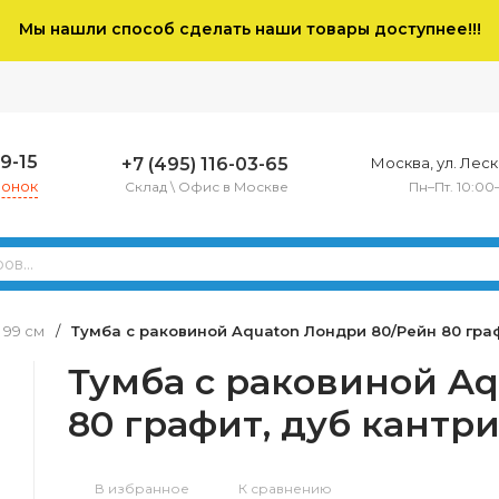
Мы нашли способ сделать наши товары доступнее!!!
79-15
+7 (495) 116-03-65
Москва, ул. Леско
вонок
Склад \ Офис в Москве
Пн–Пт. 10:00
- 99 см
/
Тумба с раковиной Aquaton Лондри 80/Рейн 80 граф
Тумба с раковиной A
80 графит, дуб кантр
В избранное
К сравнению