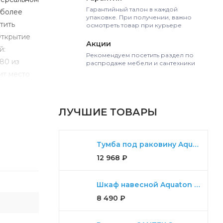
Гарантийный талон в каждой
иболее
упаковке. При получении, важно
тить
осмотреть товар при курьере
Открытие
Акции
й:
Рекомендуем посетить раздел по
80 из
распродаже мебели и сантехники
ит место
дри и
ЛУЧШИЕ ТОВАРЫ
Тумба под раковину Aquaton Диор 80 белый
12 968
₽
Шкаф навесной Aquaton Либерти дуб эльвезия
8 490
₽