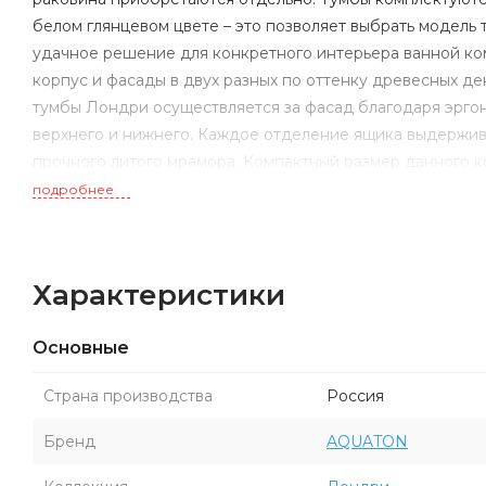
белом глянцевом цвете – это позволяет выбрать модель
удачное решение для конкретного интерьера ванной ком
корпус и фасады в двух разных по оттенку древесных д
тумбы Лондри осуществляется за фасад благодаря эргон
верхнего и нижнего. Каждое отделение ящика выдержива
прочного литого мрамора. Компактный размер данного 
для хранения необходимых предметов и аксессуаров. 
подробнее
зеркальный шкаф Лондри 80.
Характеристики
Основные
Страна производства
Россия
Бренд
AQUATON