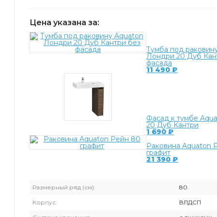
Цена указана за:
Тумба под раковин
Лондри 20 Дуб Кан
фасада
11 490
₽
Фасад к тумбе Aqu
20 Дуб Кантри
1 690
₽
Раковина Aquaton 
графит
21 390
₽
Размерный ряд (см):
80
Корпус:
ВЛДСП