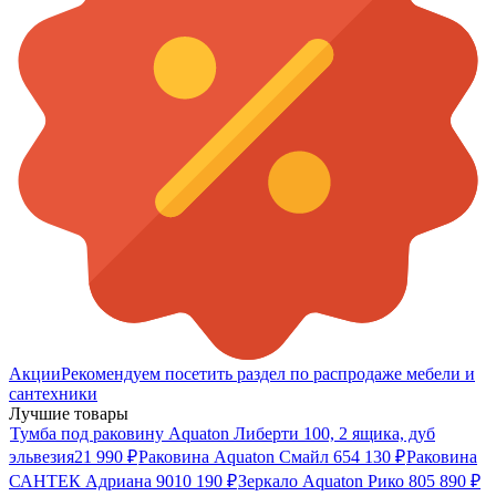
Акции
Рекомендуем посетить раздел по распродаже мебели и
сантехники
Лучшие товары
Тумба под раковину Aquaton Либерти 100, 2 ящика, дуб
эльвезия
21 990
₽
Раковина Aquaton Смайл 65
4 130
₽
Раковина
САНТЕК Адриана 90
10 190
₽
Зеркало Aquaton Рико 80
5 890
₽