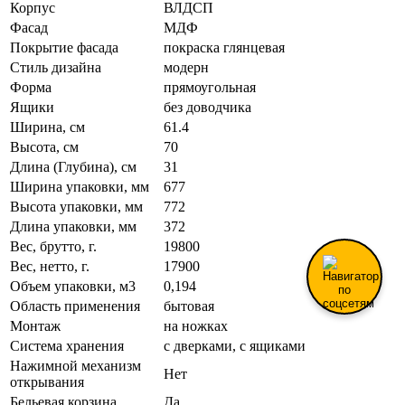
Корпус
ВЛДСП
Фасад
МДФ
Покрытие фасада
покраска глянцевая
Стиль дизайна
модерн
Форма
прямоугольная
Ящики
без доводчика
Ширина, см
61.4
Высота, см
70
Длина (Глубина), см
31
Ширина упаковки, мм
677
Высота упаковки, мм
772
Длина упаковки, мм
372
Вес, брутто, г.
19800
Вес, нетто, г.
17900
Объем упаковки, м3
0,194
Область применения
бытовая
Монтаж
на ножках
Система хранения
с дверками, с ящиками
Нажимной механизм
Нет
открывания
Бельевая корзина
Да