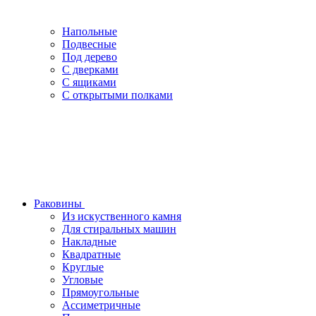
Напольные
Подвесные
Под дерево
С дверками
С ящиками
С открытыми полками
Раковины
Из искуственного камня
Для стиральных машин
Накладные
Квадратные
Круглые
Угловые
Прямоугольные
Ассиметричные