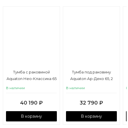
Тумба с раковиной
Тумба под раковину
Aquaton Нео-Классика 65
Aquaton Ар-Деко 65, 2
2 ящика, мускат
ящика, кашемир
В наличии
В наличии
40 190
₽
32 790
₽
В корзину
В корзину