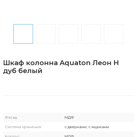
Шкаф колонна Aquaton Леон Н
дуб белый
Фасад:
МДФ
Система хранения:
с дверками, с ящиками
Корпус:
МДФ