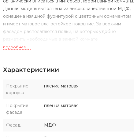
органически вписаться в интерьер любой ванной комнаты.
Данная модель выполнена из высококачественной МДФ,
оснащена изящной фурнитурой с цветочным орнаментом
и имеет матовое влагостойкое покрытие. За верхним
фасадом располагаются полки, на которых удобно
разметить необходимые в ванной комнате
принадлежности, в нижней части шкафа, помимо полок,
подробнее
имеется вместительный выдвижной ящик для мелочей.
Данный шкаф может быть как в левом, так и в правом
Характеристики
исполнении, а поскольку его петли оснащены механизмом
плавного довода, это обеспечивает мягкое и бесшумное
закрывание дверок.
Покрытие
пленка матовая
корпуса
Покрытие
пленка матовая
фасада
Фасад
МДФ