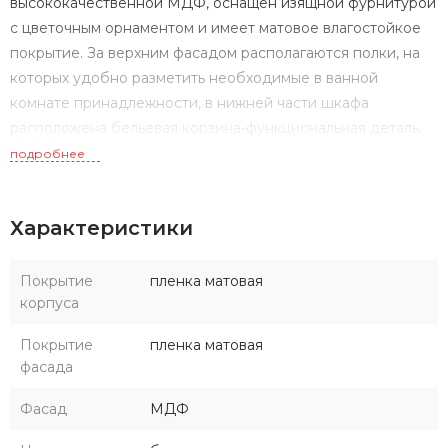
высококачественной МДФ, оснащен изящной фурнитурой
с цветочным орнаментом и имеет матовое влагостойкое
покрытие. За верхним фасадом располагаются полки, на
которых удобно разметить необходимые в ванной
комнате принадлежности, в нижней части шкафа
расположена бельевая корзина-функциональная деталь,
незаменимая в ванной комнате. Данный шкаф может быть
подробнее
как в левом, так и в правом исполнении, а поскольку его
петли оснащены механизмом плавного довода, это
Характеристики
обеспечивает мягкое и бесшумное закрывание дверок.
Покрытие
пленка матовая
корпуса
Покрытие
пленка матовая
фасада
Фасад
МДФ