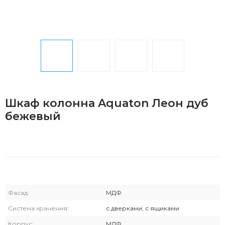
Шкаф колонна Aquaton Леон дуб
бежевый
Фасад:
МДФ
Система хранения:
с дверками, с ящиками
Корпус:
МДФ