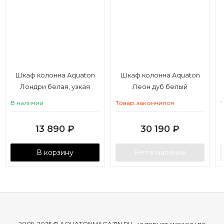
Шкаф колонна Aquaton
Шкаф колонна Aquaton
Лондри белая, узкая
Леон дуб белый
В наличии
Товар закончился
13 890
₽
30 190
₽
В корзину
Нет в наличии
2009-2025 © AQUATONMAGAZIN.RU - интернет-магазин по