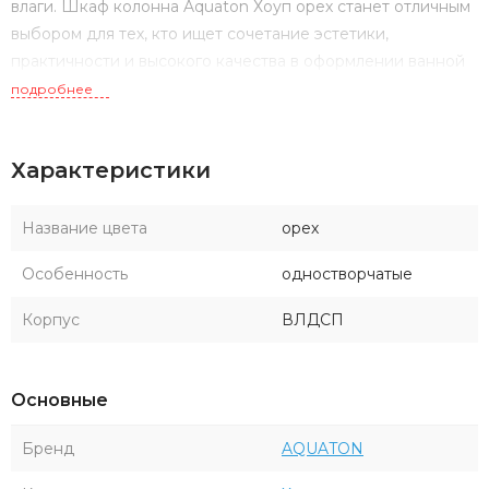
влаги. Шкаф колонна Aquaton Хоуп орех станет отличным
выбором для тех, кто ищет сочетание эстетики,
практичности и высокого качества в оформлении ванной
комнаты.
подробнее
Характеристики
Название цвета
орех
Особенность
одностворчатые
Корпус
ВЛДСП
Основные
Бренд
AQUATON