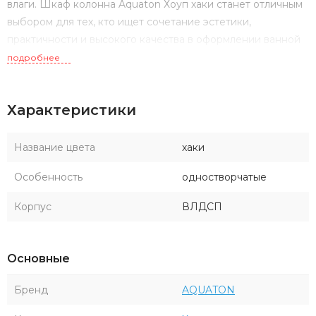
влаги. Шкаф колонна Aquaton Хоуп хаки станет отличным
выбором для тех, кто ищет сочетание эстетики,
практичности и высокого качества в оформлении ванной
комнаты.
подробнее
Характеристики
Название цвета
хаки
Особенность
одностворчатые
Корпус
ВЛДСП
Основные
Бренд
AQUATON