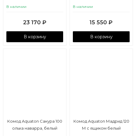
глянец
В наличии
В наличии
23 170
₽
15 550
₽
В корзину
В корзину
Комод Aquaton Сакура 100
Комод Aquaton Мадрид 120
ольха наварра, белый
М с ящиком белый
глянец