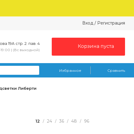
Вход
/
Регистрация
ва 19А стр. 2. пав. 4
Корзина пуста
–19:00 | (Вс выходной)
Избранное
Сравнить
дсветки Либерти
12
24
36
48
96
/
/
/
/