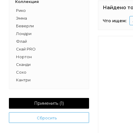
Коллекция
Найдено то
Рико
Эмма
Что ищем:
Беверли
Лондри
Флай
Скай PRO
Нортон
Сканди
Сохо
Кантри
Оливия
Асти
Либерти
Применить (
1
)
Ар-Деко
Сбросить
Санта-Барбара