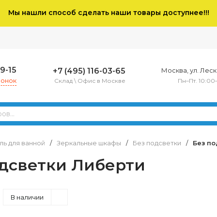
Мы нашли способ сделать наши товары доступнее!!!
79-15
+7 (495) 116-03-65
Москва, ул. Леско
вонок
Склад \ Офис в Москве
Пн–Пт. 10:00
ь для ванной
/
Зеркальные шкафы
/
Без подсветки
/
Без по
одсветки Либерти
В наличии