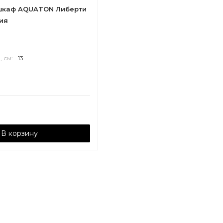
шкаф AQUATON Либерти
зия
, см:
13
П
В корзину