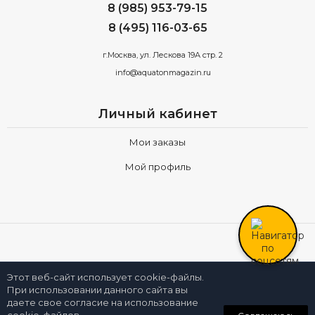
8 (985) 953-79-15
8 (495) 116-03-65
г.Москва, ул. Лескова 19А стр. 2
info@aquatonmagazin.ru
Личный кабинет
Мои заказы
Мой профиль
Все права принадлежат компании
AQUATONMAGAZIN.RU
Этот веб-сайт использует cookie-файлы.
При использовании данного сайта вы
даете свое согласие на использование
0