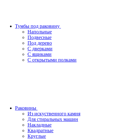
Тумбы под раковину
Напольные
Подвесные
Под дерево
С дверками
С ящиками
С открытыми полками
Раковины
Из искуственного камня
Для стиральных машин
Накладные
Квадратные
Круглые