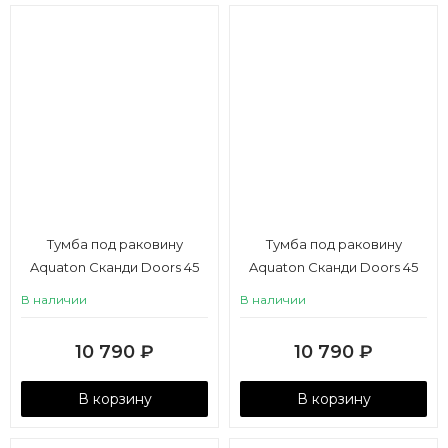
Тумба под раковину
Тумба под раковину
Aquaton Сканди Doors 45
Aquaton Сканди Doors 45
белый глянец, белый
белый глянец, дуб верона
В наличии
В наличии
матовый
10 790
₽
10 790
₽
В корзину
В корзину