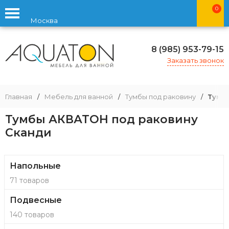
0
Москва
8 (985) 953-79-15
Заказать звонок
Главная
/
Мебель для ванной
/
Тумбы под раковину
/
Тумб
Тумбы АКВАТОН под раковину
Сканди
Напольные
71 товаров
Подвесные
140 товаров