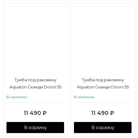
Тумба под раковину
Тумба под раковину
Aquaton Сканди Doors 55
Aquaton Сканди Doors 55
белый глянец, дуб верона
белый глянец, дуб
В наличии
В наличии
рустикальный
11 490
₽
11 490
₽
В корзину
В корзину