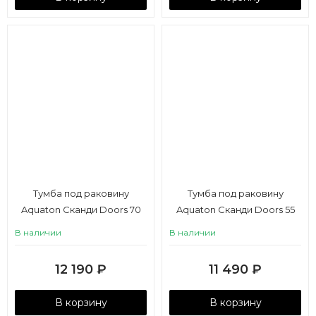
Тумба под раковину
Тумба под раковину
Aquaton Сканди Doors 70
Aquaton Сканди Doors 55
белый глянец, дуб
белый глянец, белый
В наличии
В наличии
рустикальный
матовый
12 190
₽
11 490
₽
В корзину
В корзину