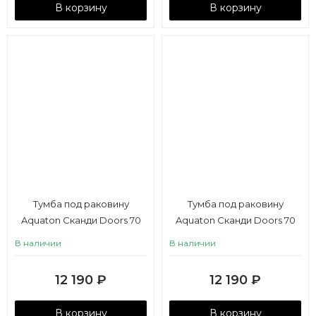
В корзину
В корзину
Тумба под раковину
Тумба под раковину
Aquaton Сканди Doors 70
Aquaton Сканди Doors 70
белый глянец, белый
белый глянец, дуб верона
В наличии
В наличии
матовый
12 190
₽
12 190
₽
В корзину
В корзину