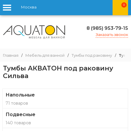
0
Москва
8 (985) 953-79-15
Заказать звонок
Главная
/
Мебель для ванной
/
Тумбы под раковину
/
Тумб
Тумбы АКВАТОН под раковину
Сильва
Напольные
71 товаров
Подвесные
140 товаров