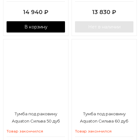
14 940
₽
13 830
₽
В корзину
Нет в наличии
Тумба под раковину
Тумба под раковину
Aquaton Сильва 50 дуб
Aquaton Сильва 60 дуб
полярный
макиато
Товар закончился
Товар закончился