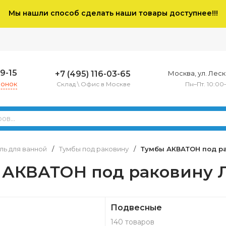
Мы нашли способ сделать наши товары доступнее!!!
79-15
+7 (495) 116-03-65
Москва, ул. Леско
вонок
Склад \ Офис в Москве
Пн–Пт. 10:00
ь для ванной
/
Тумбы под раковину
/
Тумбы АКВАТОН под р
 АКВАТОН под раковину 
Подвесные
140 товаров