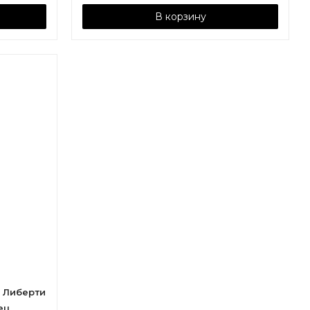
В корзину
 Либерти
ец