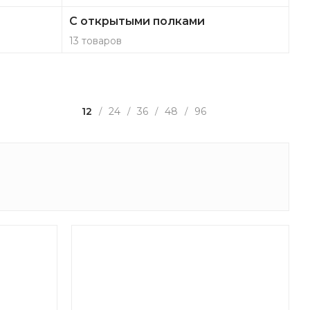
С открытыми полками
13 товаров
12
24
36
48
96
/
/
/
/