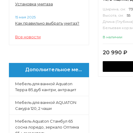
Установка унитаза
Марбл
Ширина, см:
73
Либерти
Высота, см:
55
15 мая 2025
Форест
Длина (Глубина)
Как правильно выбрать унитаз?
Бельевая корзи
Нео-Классика
Корпус:
ВЛДС
Ар-Деко
Все новости
В наличии
Хоуп
Анси
20 990
₽
Люмин
Дополнительное меню
Мебель для ванной Aquaton
Терра 85 дуб кантри, антрацит
Мебель для ванной AQUATON
Сакура 120, 2 чаши
Мебель Aquaton Стамбул 65
сосна лоредо, зеркало Оптима