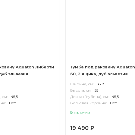
ковину Aquaton Либерти
Тумба под раковину Aquaton
 дуб эльвезия
60, 2 ящика, дуб эльвезия
8
Ширина, см:
58.8
Высота, см:
55
, см:
45,5
Длина (Глубина), см:
45,5
на:
Нет
Бельевая корзина:
Нет
П
Корпус:
ВЛДСП
В наличии
19 490
₽