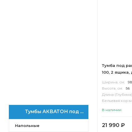
Дакота
Капри
Рене
Уэльс
Фиджи
Сакура
Бекка PRO
Терра
Лофт Фабрик
Тумба под ра
Мишель
100, 2 ящика,
Лофт Урбан
Ширина, см:
9
Америна
Высота, см:
56
Мадрид
Длина (Глубина)
Норма
Бельевая корзи
Корпус:
ВЛДС
Онда
В наличии
Тумбы АКВАТОН под раковину Либерти
Панда
Сильва
21 990
₽
Напольные
Эмма