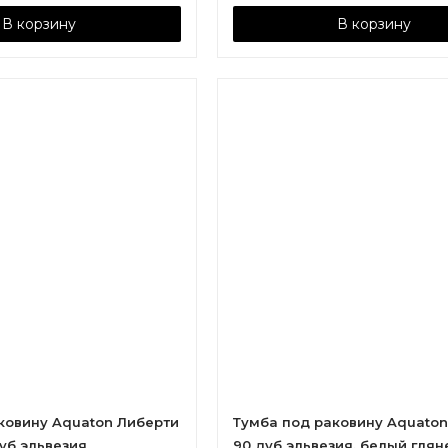
В корзину
В корзину
ковину Aquaton Либерти
Тумба под раковину Aquaton
дуб эльвезия
90 дуб эльвезия, белый глян