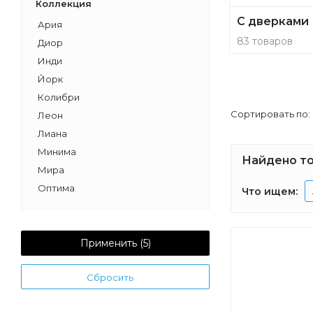
Коллекция
С дверками
Ария
83 товаров
Диор
Инди
Йорк
Колибри
Сортировать по:
Леон
Лиана
Минима
Найдено то
Мира
Оптима
Что ищем:
Рико
Римини
Шерилл
Применить (
5
)
Эклипс
Сбросить
Бэлла
Вита