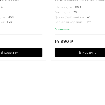
.4
Ширина, см:
88.2
Высота, см:
39
, см:
45,5
Длина (Глубина), см:
43
на:
Нет
Бельевая корзина:
Нет
П
Корпус:
ВЛДСП
В наличии
14 990
₽
В корзину
В корзину