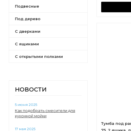
Подвесные
Стоун
Беверли
Под дерево
Лондри
Флай
С дверками
Ронда PRO
С ящиками
Верди PRO
Скай PRO
С открытыми полками
Ривьера
Бостон
Нортон
Сканди
НОВОСТИ
Сохо
Кантри
5 июня 2025
Оливия
Как подобрать смесители для
Марти
кухонной мойки
Асти
Тумба под ра
Севилья
17 мая 2025
75, 2 ящика, 