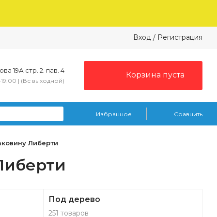
Вход
/
Регистрация
ва 19А стр. 2. пав. 4
Корзина пуста
–19:00 | (Вс выходной)
Избранное
Сравнить
аковину Либерти
Либерти
Под дерево
251 товаров