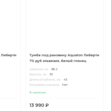
 Либерти
Тумба под раковину Aquaton Либерти
70 дуб эльвезия, белый глянец
Ширина, см:
68.2
Высота, см:
39
Длина (Глубина), см:
43
Бельевая корзина:
Нет
Корпус:
ВЛДСП
В наличии
13 990
₽