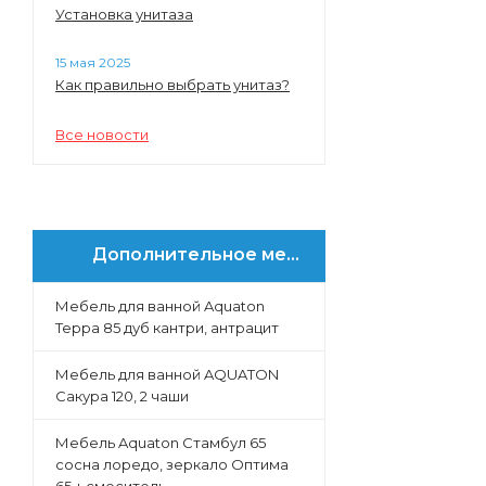
Установка унитаза
Марбл
Либерти
15 мая 2025
Форест
Как правильно выбрать унитаз?
Нео-Классика
Ар-Деко
Все новости
Хоуп
Анси
Люмин
Дополнительное меню
Мебель для ванной Aquaton
Терра 85 дуб кантри, антрацит
Мебель для ванной AQUATON
Сакура 120, 2 чаши
Мебель Aquaton Стамбул 65
сосна лоредо, зеркало Оптима