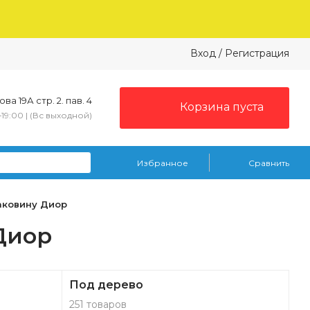
Вход
/
Регистрация
ва 19А стр. 2. пав. 4
Корзина пуста
–19:00 | (Вс выходной)
Избранное
Сравнить
аковину Диор
Диор
Под дерево
251 товаров