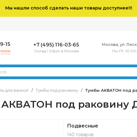
Мы нашли способ сделать наши товары доступнее!!!
79-15
+7 (495) 116-03-65
Москва, ул. Леско
вонок
Склад \ Офис в Москве
Пн–Пт. 10:00
ь для ванной
/
Тумбы под раковину
/
Тумбы АКВАТОН под р
 АКВАТОН под раковину 
Подвесные
140 товаров