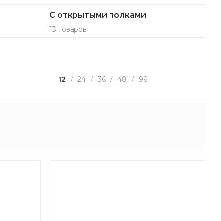
С открытыми полками
13 товаров
12
24
36
48
96
/
/
/
/