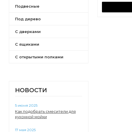
Подвесные
Стоун
Беверли
Под дерево
Лондри
Флай
С дверками
Ронда PRO
С ящиками
Верди PRO
Скай PRO
С открытыми полками
Ривьера
Бостон
Нортон
Сканди
НОВОСТИ
Сохо
Кантри
5 июня 2025
Оливия
Как подобрать смесители для
Марти
кухонной мойки
Асти
Севилья
17 мая 2025