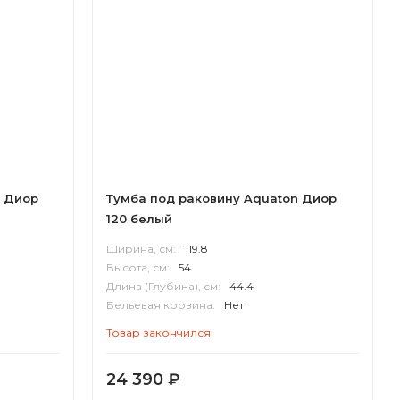
n Диор
Тумба под раковину Aquaton Диор
120 белый
Ширина, см:
119.8
Высота, см:
54
Длина (Глубина), см:
44.4
Бельевая корзина:
Нет
Корпус:
ВЛДСП
Товар закончился
24 390
₽