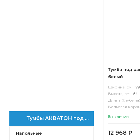
Дакота
Капри
Рене
Уэльс
Фиджи
Сакура
Бекка PRO
Терра
Лофт Фабрик
Тумба под ра
Мишель
белый
Лофт Урбан
Ширина, см:
79
Америна
Высота, см:
54
Мадрид
Длина (Глубина)
Норма
Бельевая корзи
Корпус:
ВЛДС
Онда
В наличии
Тумбы АКВАТОН под раковину Диор
Панда
Сильва
12 968
₽
Напольные
Эмма