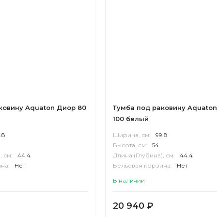
ковину Aquaton Диор 80
Тумба под раковину Aquato
100 белый
.8
Ширина, см:
99.8
Высота, см:
54
, см:
44.4
Длина (Глубина), см:
44.4
на:
Нет
Бельевая корзина:
Нет
П
Корпус:
ВЛДСП
В наличии
20 940
₽