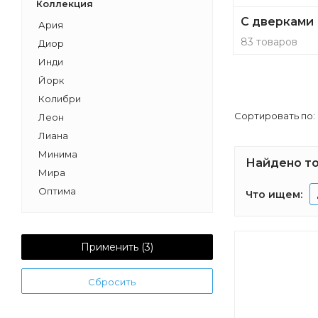
Коллекция
С дверками
Ария
83 товаров
Диор
Инди
Йорк
Колибри
Сортировать по:
Леон
Лиана
Минима
Найдено то
Мира
Оптима
Что ищем:
Рико
Римини
Шерилл
Применить (
3
)
Эклипс
Сбросить
Бэлла
Вита