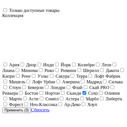
Только доступные товары
Коллекция
Ария
Диор
Инди
Йорк
Колибри
Леон
Лиана
Минима
Рико
Римини
Шерилл
Дакота
Капри
Рене
Уэльс
Сакура
Терра
Лофт Фабрик
Мишель
Лофт Урбан
Америна
Мадрид
Сильва
Стоун
Беверли
Лондри
Флай
Скай PRO
Ривьера
Бостон
Нортон
Сканди
Сохо
Оливия
Марти
Асти
Симпл
Астера
Марбл
Либерти
Форест
Нео-Классика
Ар-Деко
Хоуп
Сбросить
Применить (
3
)