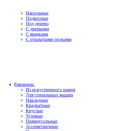
Напольные
Подвесные
Под дерево
С дверками
С ящиками
С открытыми полками
Раковины
Из искуственного камня
Для стиральных машин
Накладные
Квадратные
Круглые
Угловые
Прямоугольные
Ассиметричные