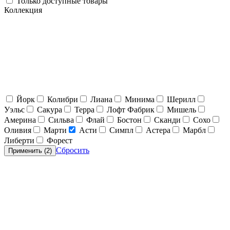
Только доступные товары
Коллекция
Йорк
Колибри
Лиана
Минима
Шерилл
Уэльс
Сакура
Терра
Лофт Фабрик
Мишель
Америна
Сильва
Флай
Бостон
Сканди
Сохо
Оливия
Марти
Асти
Симпл
Астера
Марбл
Либерти
Форест
Сбросить
Применить (
2
)