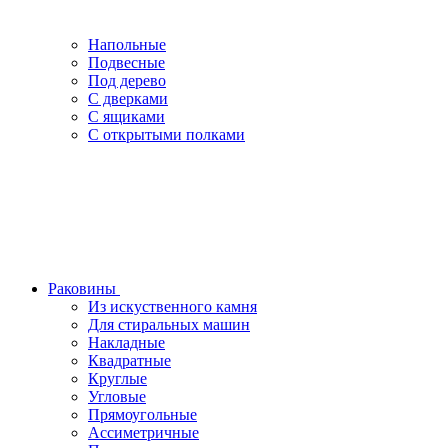
Напольные
Подвесные
Под дерево
С дверками
С ящиками
С открытыми полками
Раковины
Из искуственного камня
Для стиральных машин
Накладные
Квадратные
Круглые
Угловые
Прямоугольные
Ассиметричные