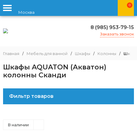
0
Москва
8 (985) 953-79-15
Заказать звонок
Главная
/
Мебель для ванной
/
Шкафы
/
Колонны
/
Шкафы
Шкафы AQUATON (Акватон)
колонны Сканди
Фильтр товаров
В наличии