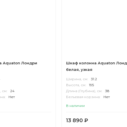
а Aquaton Лондри
Шкаф колонна Aquaton Лон
белая, узкая
4
Ширина, см:
31.2
Высота, см:
195
, см:
24
Длина (Глубина), см:
38
на:
Нет
Бельевая корзина:
Нет
П
Корпус:
ВЛДСП
В наличии
13 890
₽