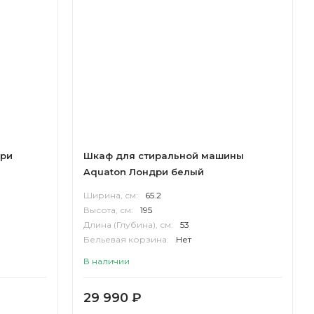
дри
Шкаф для стиральной машины
Aquaton Лондри белый
Ширина, см:
65.2
Высота, см:
195
Длина (Глубина), см:
53
Бельевая корзина:
Нет
Корпус:
ВЛДСП
В наличии
29 990
₽