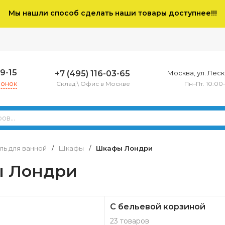
Мы нашли способ сделать наши товары доступнее!!!
79-15
+7 (495) 116-03-65
Москва, ул. Леско
вонок
Склад \ Офис в Москве
Пн–Пт. 10:00
ь для ванной
/
Шкафы
/
Шкафы Лондри
 Лондри
С бельевой корзиной
23 товаров