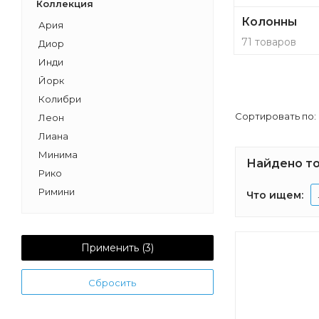
Коллекция
Колонны
Ария
71 товаров
Диор
Инди
Йорк
Колибри
Сортировать по:
Леон
Лиана
Минима
Найдено то
Рико
Римини
Что ищем:
Шерилл
Дакота
Капри
Применить (
3
)
Рене
Сбросить
Уэльс
Сакура