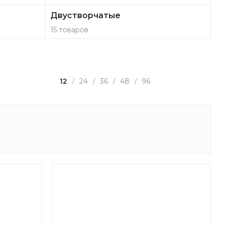
Двустворчатые
15 товаров
12
24
36
48
96
/
/
/
/