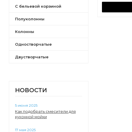
С бельевой корзиной
Марти
Асти
Полуколонны
Симпл
Астера
Колонны
Марбл
Одностворчатые
Либерти
Форест
Двустворчатые
Нео-Классика
Ар-Деко
Хоуп
НОВОСТИ
5 июня 2025
Как подобрать смесители для
кухонной мойки
17 мая 2025