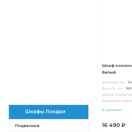
Терра
Лофт Фабрик
Мишель
Лофт Урбан
Америна
Мадрид
Сильва
Стоун
Беверли
Шкаф колонн
Лондри
белый
Флай
Ширина, см:
3
Скай PRO
Высота, см:
160
Ривьера
Длина (Глубина)
Бостон
Бельевая корзи
Корпус:
ВЛДС
Нортон
В наличии
Шкафы Лондри
Сканди
Сохо
16 490
₽
Подвесные
Оливия