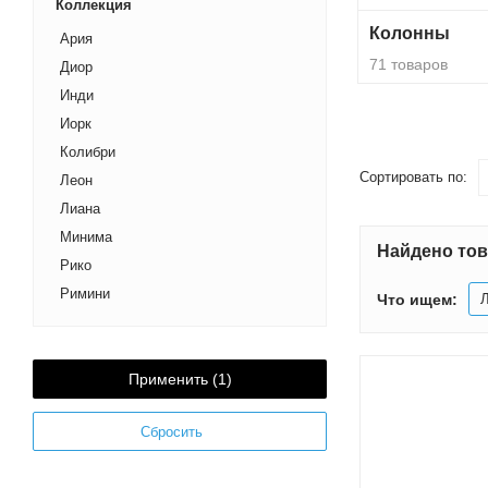
Коллекция
Колонны
Ария
71 товаров
Диор
Инди
Йорк
Колибри
Сортировать по:
Леон
Лиана
Минима
Найдено тов
Рико
Римини
Что ищем:
Шерилл
Дакота
Капри
Применить (
1
)
Рене
Сбросить
Уэльс
Сакура