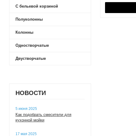
С бельевой корзиной
Марти
Асти
Полуколонны
Симпл
Астера
Колонны
Марбл
Одностворчатые
Либерти
Форест
Двустворчатые
Нео-Классика
Ар-Деко
Хоуп
НОВОСТИ
5 июня 2025
Как подобрать смесители для
кухонной мойки
17 мая 2025