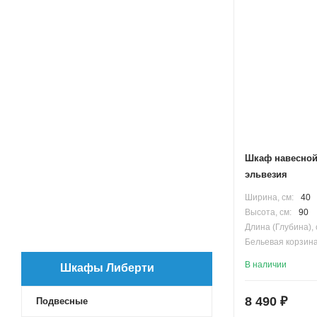
Терра
Лофт Фабрик
Мишель
Лофт Урбан
Америна
Мадрид
Сильва
Стоун
Беверли
Шкаф навесной
Лондри
эльвезия
Флай
Ширина, см:
40
Скай PRO
Высота, см:
90
Ривьера
Длина (Глубина), 
Бостон
Бельевая корзина
Корпус:
ВЛДСП
Нортон
В наличии
Шкафы Либерти
Сканди
Сохо
8 490
₽
Подвесные
Оливия