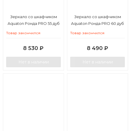
Зеркало со шкафчиком
Зеркало со шкафчиком
Aquaton Ронда PRO 55 дуб
Aquaton Ронда PRO 60 дуб
соммерсет
соммерсет
Товар закончился
Товар закончился
8 530
₽
8 490
₽
Нет в наличии
Нет в наличии