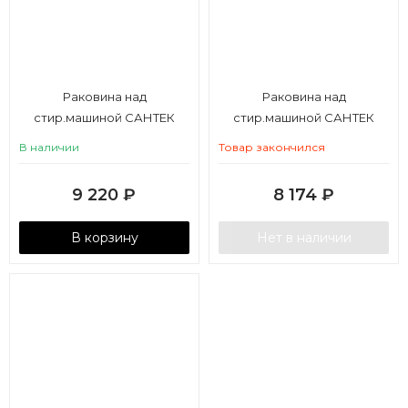
Раковина над
Раковина над
стир.машиной САНТЕК
стир.машиной САНТЕК
Пилот 60/60 см., в компл.
Пилот 50, в компл.
В наличии
Товар закончился
крепление, сифон
крепление, сифон
9 220
₽
8 174
₽
В корзину
Нет в наличии