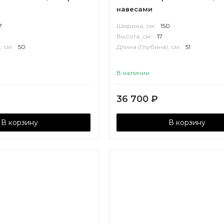
навесами
7
Ширина, см:
150
Высота, см:
17
, см:
50
Длина (Глубина), см:
51
В наличии
36 700
₽
В корзину
В корзину