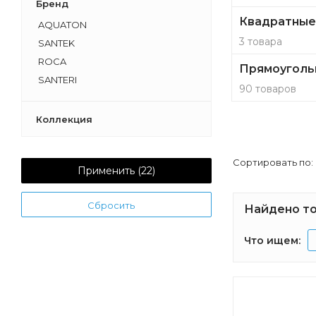
Бренд
Квадратные
AQUATON
3 товара
SANTEK
ROCA
Прямоуголь
SANTERI
90 товаров
Коллекция
Сортировать по:
Применить (
22
)
Сбросить
Найдено то
Что ищем: