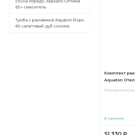
сосна лоредо, зеркало Оптима
65 + смеситель
Тумба с раковиной Aquaton Йорк
60 салатовый, дуб сонома
Комплект рак
Aquaton Отель
навесами
Размерный ряд 
В наличии
51 330
₽