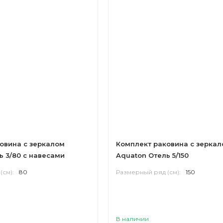
овина с зеркалом
Комплект раковина с зерка
ь 3/80 с навесами
Aquaton Отель 5/150
(см):
80
Размерный ряд (см):
150
В наличии