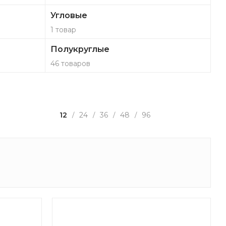
Угловые
1 товар
Полукруглые
46 товаров
12
24
36
48
96
/
/
/
/