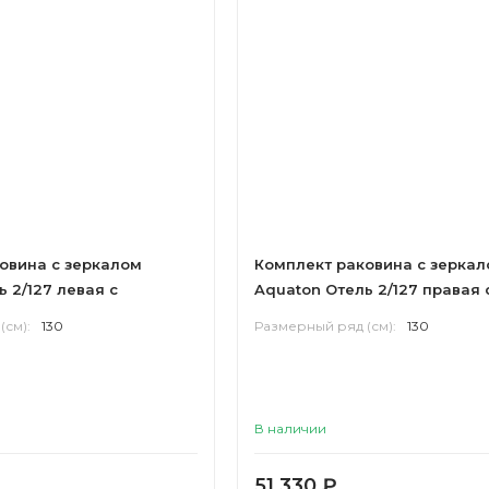
овина с зеркалом
Комплект раковина с зерка
 2/127 левая с
Aquaton Отель 2/127 правая 
навесами
(см):
130
Размерный ряд (см):
130
В наличии
51 330
₽