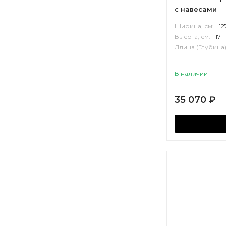
с навесами
Ширина, см:
12
Высота, см:
17
Длина (Глубина)
В наличии
35 070
₽