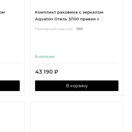
лом
Комплект раковина с зеркалом
Aquaton Отель 3/100 правая с
навесами
Размерный ряд (см):
100
В наличии
43 190
₽
В корзину