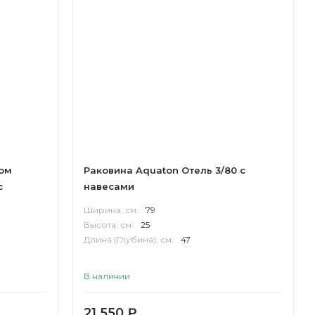
лом
Раковина Aquaton Отель 3/80 с
с
навесами
Ширина, см:
79
Высота, см:
25
Длина (Глубина), см:
47
В наличии
21 550
₽