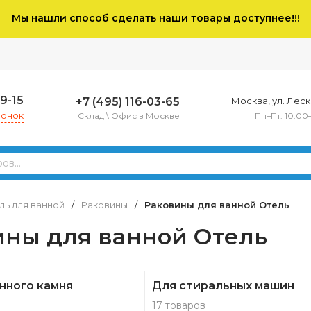
Мы нашли способ сделать наши товары доступнее!!!
79-15
+7 (495) 116-03-65
Москва, ул. Леско
вонок
Склад \ Офис в Москве
Пн–Пт. 10:00
ь для ванной
/
Раковины
/
Раковины для ванной Отель
ины для ванной Отель
нного камня
Для стиральных машин
17 товаров