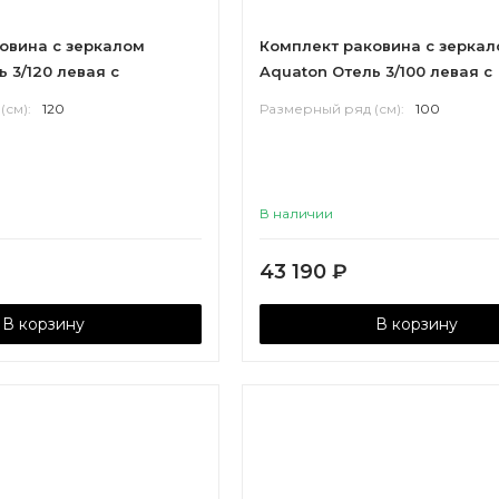
овина с зеркалом
Комплект раковина с зерка
 3/120 левая с
Aquaton Отель 3/100 левая с
навесами
(см):
120
Размерный ряд (см):
100
В наличии
43 190
₽
В корзину
В корзину