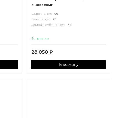
с навесами
Ширина, см:
99
Высота, см:
25
Длина (Глубина), см:
47
В наличии
28 050
₽
В корзину