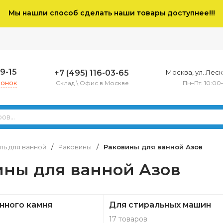
Мы нашли способ сделать наши товары доступнее!!!
79-15
+7 (495) 116-03-65
Москва, ул. Леско
вонок
Склад \ Офис в Москве
Пн–Пт. 10:00
ь для ванной
/
Раковины
/
Раковины для ванной Азов
ины для ванной Азов
нного камня
Для стиральных машин
17 товаров