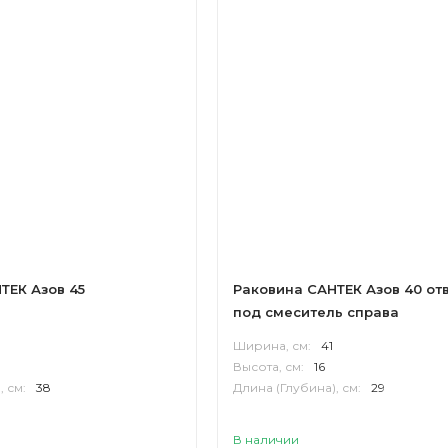
ТЕК Азов 45
Раковина САНТЕК Азов 40 от
под смеситель справа
Ширина, см:
41
Высота, см:
16
, см:
38
Длина (Глубина), см:
29
В наличии