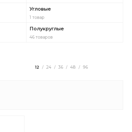
Угловые
1 товар
Полукруглые
46 товаров
12
24
36
48
96
/
/
/
/